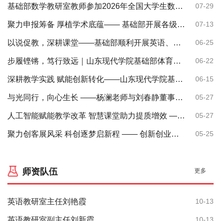
基础部数学教研室教师参加2026年全国大学生数学建模竞赛培训与应用研究研讨会
07-29
聚力申报筹备 厚植学术底蕴—— 基础部开展各级各类项目申报专题培训讲座
07-13
以说促教，深耕课堂——基础部顺利开展英语、数学说课活动
06-25
步履铿锵，笃行致远｜山东现代学院基础部体育教研室开展教职工长跑比赛
06-22
深耕教学实践 赋能创新转化——山东现代学院基础部创新创业教研室举办教师创新创业项目方案设计比赛
06-15
与光同行，向心生长 ——杨澜老师与刘春静董事长访谈感悟
05-27
人工智能赋能教学改革 智慧课堂助力提质增效 —— 学校特邀曹海军教授开展专题讲座
05-27
聚力创客展风采 科创逐梦启新程 —— 创新创业教研室邀你备战山东省科技节创客大赛
05-25
基础部10月份科研情况
10-28
师资队伍
基础部王成现老师成功结项一项山东省民办教育协会2023年度科研课题
09-26
更多
《关于提交2023-2024学年第二学期科研奖励证明材料的通知》
08-26
英语教研室主任刘艳霞
10-13
山东现代学院转发山东省社会科学界联合会关于申报2024年度人文社会科学课题合作专项的通知
06-21
英语教研室副主任刘新霞
10-13