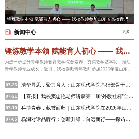
锤炼教学本领 赋能育人初心 —— 我校教师参加山东省高校青年
教师教学能力提升省级示范培训
新闻中心
更多
锤炼教学本领 赋能育人初心 —— 我校教师参加山东省高校青年教师教学能力提升省级示范培训
为进一步提升青年教师教育教学综合素养，夯实教学基本功，推动
青年教师专业成长，近日，我校选派青年教师参加2026年度山东省
高校青年教师教学能力提升省级示范培训。本次培训由山东省高等
学校师资培训中心、山东省高等学校教师资格认定指导中心组织开
07-23
清华寻思，聚力育人：山东现代学院基础部骨干教师赴清华大学研学交流
展，课程内容丰富、形式多元，为参训教师搭建了高水平学习交
07-21
【喜报】我校窦忠艳老师斩获第二届“外教社杯”全国高校外语教师教研论文大赛一等奖
07-10
乒搏青春，载誉而归｜山东现代学院在2026年山东省大学生乒乓球比赛中斩获佳绩
07-05
杨澜对话品牌行：创新升维，向远而行——探访山东现代学院的坚守之路