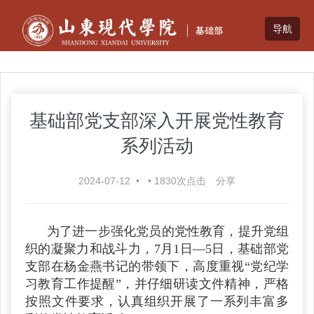
基础部党支部深入开展党性教育
系列活动
2024-07-12
•
•
1830
次点击
分享
为了进一步强化党员的党性教育，提升党组
织的凝聚力和战斗力，7月1日—5日，基础部党
支部在杨金燕书记的带领下，高度重视“党纪学
习教育工作提醒”，并仔细研读文件精神，严格
按照文件要求，认真组织开展了一系列丰富多