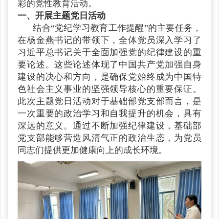
彩的党性教育活动。
一、开展主题党日活动
结合“党纪学习教育工作提醒”的主要任务，
在杨金燕书记的带领下，全体党员深入学习了
习近平总书记关于全面加强党的纪律建设的重
要论述。这些论述体现了中国共产党加强自身
建设的决心和方向，是确保党始终成为中国特
色社会主义事业的坚强领导核心的重要保证。
此次主题党日活动对于基础部党支部而言，是
一次重要的政治学习和自我提升的机会，具有
深远的意义。通过不断加强纪律建设，基础部
党支部能够营造风清气正的政治生态，为党员
同志们提供更加健康向上的成长环境。